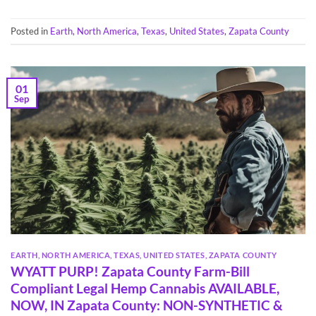
Posted in
Earth
,
North America
,
Texas
,
United States
,
Zapata County
01
Sep
EARTH
,
NORTH AMERICA
,
TEXAS
,
UNITED STATES
,
ZAPATA COUNTY
WYATT PURP! Zapata County Farm-Bill
Compliant Legal Hemp Cannabis AVAILABLE,
NOW, IN Zapata County: NON-SYNTHETIC &