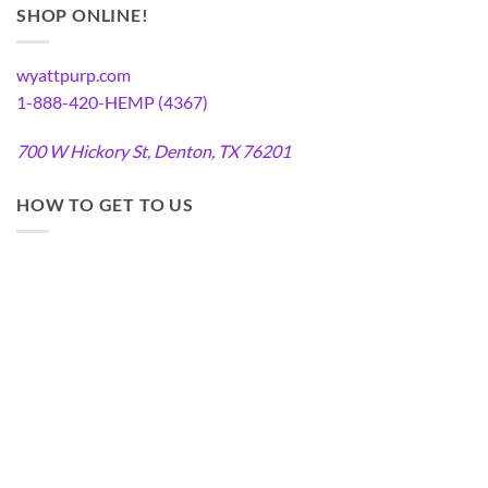
SHOP ONLINE!
wyattpurp.com
1-888-420-HEMP (4367)
700 W Hickory St, Denton, TX 76201
HOW TO GET TO US