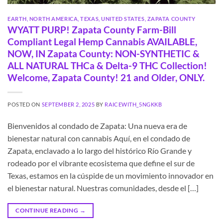
EARTH
,
NORTH AMERICA
,
TEXAS
,
UNITED STATES
,
ZAPATA COUNTY
WYATT PURP! Zapata County Farm-Bill
Compliant Legal Hemp Cannabis AVAILABLE,
NOW, IN Zapata County: NON-SYNTHETIC &
ALL NATURAL THCa & Delta-9 THC Collection!
Welcome, Zapata County! 21 and Older, ONLY.
POSTED ON
SEPTEMBER 2, 2025
BY
RAICEWITH_5NGKKB
Bienvenidos al condado de Zapata: Una nueva era de
bienestar natural con cannabis Aquí, en el condado de
Zapata, enclavado a lo largo del histórico Río Grande y
rodeado por el vibrante ecosistema que define el sur de
Texas, estamos en la cúspide de un movimiento innovador en
el bienestar natural. Nuestras comunidades, desde el […]
CONTINUE READING
→