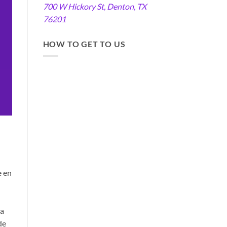
700 W Hickory St, Denton, TX
76201
HOW TO GET TO US
e en
ra
de