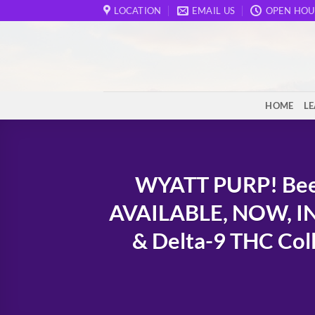
Skip
LOCATION
EMAIL US
OPEN HOU
to
content
HOME
L
WYATT PURP! Bee 
AVAILABLE, NOW, I
& Delta-9 THC Col