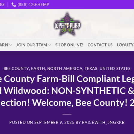
RS
(888) 420-HEMP
EARN
JOIN OUR TEAM
SHOP ONLINE!
CONTACT US
LOYALT
BEE COUNTY
,
EARTH
,
NORTH AMERICA
,
TEXAS
,
UNITED STATES
County Farm-Bill Compliant Le
N Wildwood: NON-SYNTHETIC 
lection! Welcome, Bee County! 2
POSTED ON
SEPTEMBER 9, 2025
BY
RAICEWITH_5NGKKB