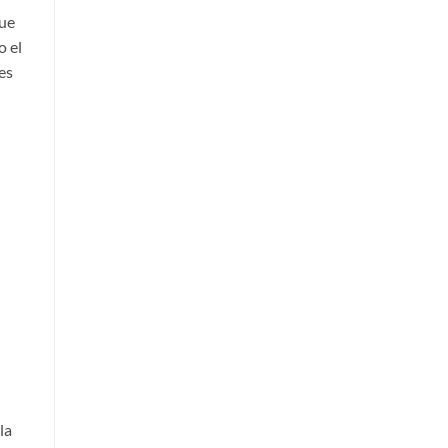
que
o el
es
la