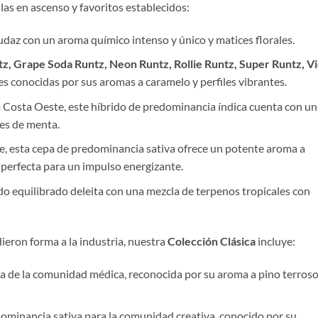
las en ascenso y favoritos establecidos:
daz con un aroma químico intenso y único y matices florales.
tz, Grape Soda Runtz, Neon Runtz, Rollie Runtz, Super Runtz, V
es conocidas por sus aromas a caramelo y perfiles vibrantes.
 Costa Oeste, este híbrido de predominancia índica cuenta con un
es de menta.
e, esta cepa de predominancia sativa ofrece un potente aroma a
, perfecta para un impulso energizante.
do equilibrado deleita con una mezcla de terpenos tropicales con
dieron forma a la industria, nuestra
Colección Clásica
incluye:
ta de la comunidad médica, reconocida por su aroma a pino terroso
minancia sativa para la comunidad creativa, conocido por su