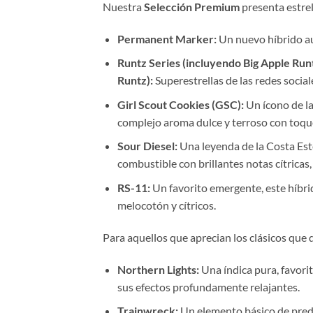
Nuestra
Selección Premium
presenta estrel
Permanent Marker:
Un nuevo híbrido au
Runtz Series (incluyendo Big Apple Run
Runtz):
Superestrellas de las redes social
Girl Scout Cookies (GSC):
Un ícono de la
complejo aroma dulce y terroso con toqu
Sour Diesel:
Una leyenda de la Costa Est
combustible con brillantes notas cítricas
RS-11:
Un favorito emergente, este híbri
melocotón y cítricos.
Para aquellos que aprecian los clásicos que 
Northern Lights:
Una índica pura, favori
sus efectos profundamente relajantes.
Trainwreck:
Un elemento básico de predo