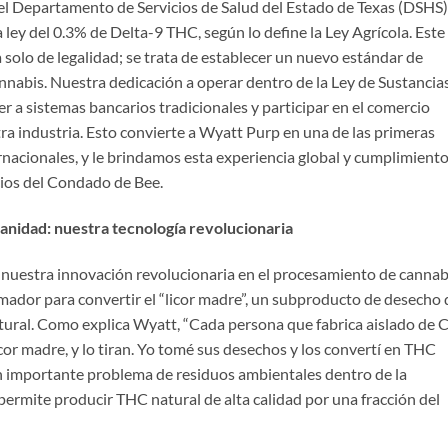
el Departamento de Servicios de Salud del Estado de Texas (DSHS)
ley del 0.3% de Delta-9 THC, según lo define la Ley Agrícola. Este
solo de legalidad; se trata de establecer un nuevo estándar de
cannabis. Nuestra dedicación a operar dentro de la Ley de Sustancia
 a sistemas bancarios tradicionales y participar en el comercio
stra industria. Esto convierte a Wyatt Purp en una de las primeras
acionales, y le brindamos esta experiencia global y cumplimient
cios del Condado de Bee.
manidad: nuestra tecnología revolucionaria
 nuestra innovación revolucionaria en el procesamiento de cannab
dor para convertir el “licor madre”, un subproducto de desecho 
tural. Como explica Wyatt, “Cada persona que fabrica aislado de
or madre, y lo tiran. Yo tomé sus desechos y los convertí en THC
un importante problema de residuos ambientales dentro de la
permite producir THC natural de alta calidad por una fracción del