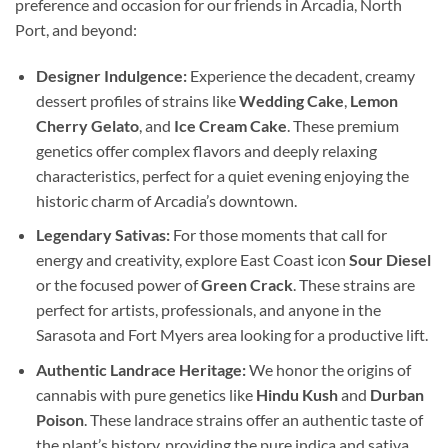
preference and occasion for our friends in Arcadia, North
Port, and beyond:
Designer Indulgence:
Experience the decadent, creamy
dessert profiles of strains like
Wedding Cake
,
Lemon
Cherry Gelato
, and
Ice Cream Cake
. These premium
genetics offer complex flavors and deeply relaxing
characteristics, perfect for a quiet evening enjoying the
historic charm of Arcadia’s downtown.
Legendary Sativas:
For those moments that call for
energy and creativity, explore East Coast icon
Sour Diesel
or the focused power of
Green Crack
. These strains are
perfect for artists, professionals, and anyone in the
Sarasota and Fort Myers area looking for a productive lift.
Authentic Landrace Heritage:
We honor the origins of
cannabis with pure genetics like
Hindu Kush
and
Durban
Poison
. These landrace strains offer an authentic taste of
the plant’s history, providing the pure indica and sativa