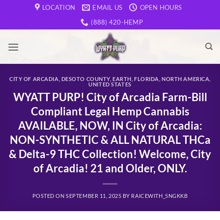
Skip
LOCATION
EMAIL US
OPEN HOURS
to
(888) 420-HEMP
content
CITY OF ARCADIA
,
DESOTO COUNTY
,
EARTH
,
FLORIDA
,
NORTH AMERICA
,
UNITED STATES
WYATT PURP! City of Arcadia Farm-Bill
Compliant Legal Hemp Cannabis
AVAILABLE, NOW, IN City of Arcadia:
NON-SYNTHETIC & ALL NATURAL THCa
& Delta-9 THC Collection! Welcome, City
of Arcadia! 21 and Older, ONLY.
POSTED ON
SEPTEMBER 11, 2025
BY
RAICEWITH_5NGKKB