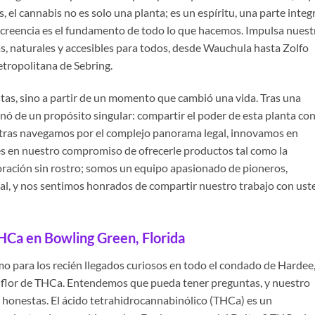
os, el cannabis no es solo una planta; es un espíritu, una parte integ
creencia es el fundamento de todo lo que hacemos. Impulsa nuest
s, naturales y accesibles para todos, desde Wauchula hasta Zolfo
etropolitana de Sebring.
tas, sino a partir de un momento que cambió una vida. Tras una
enó de un propósito singular: compartir el poder de esta planta con
ntras navegamos por el complejo panorama legal, innovamos en
s en nuestro compromiso de ofrecerle productos tal como la
oración sin rostro; somos un equipo apasionado de pioneros,
ral, y nos sentimos honrados de compartir nuestro trabajo con ust
THCa en Bowling Green, Florida
o para los recién llegados curiosos en todo el condado de Hardee
a flor de THCa. Entendemos que pueda tener preguntas, y nuestro
y honestas. El ácido tetrahidrocannabinólico (THCa) es un