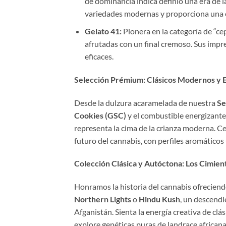
de dominancia índica definió una era de l
variedades modernas y proporciona una 
Gelato 41:
Pionera en la categoría de “cep
afrutadas con un final cremoso. Sus imp
eficaces.
Selección Prémium: Clásicos Modernos y E
Desde la dulzura acaramelada de nuestra
Se
Cookies (GSC)
y el combustible energizante 
representa la cima de la crianza moderna. 
futuro del cannabis, con perfiles aromáticos 
Colección Clásica y Autóctona: Los Cimien
Honramos la historia del cannabis ofreciend
Northern Lights
o
Hindu Kush
, un descendi
Afganistán. Sienta la energía creativa de cl
explore genéticas puras de landrace african