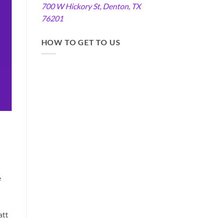
700 W Hickory St, Denton, TX
76201
HOW TO GET TO US
e
att