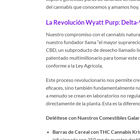
del cannabis que conocemos y amamos hoy.
La Revolución Wyatt Purp: Delta-
Nuestro compromiso con el cannabis natural 
nuestro fundador llama “el mayor suprarecicl
CBD, un subproducto de desecho llamado l
patentado multimillonario para tomar este d
conforme a la Ley Agrícola.
Este proceso revolucionario nos permite cre
eficaces, sino también fundamentalmente nat
a menudo se crean en laboratorios no regula
directamente de la planta. Esta es la diferen
Deléitese con Nuestros Comestibles Gala
Barras de Cereal con THC Cannabis Kri
infusionada con 350 mg de nuestro destil