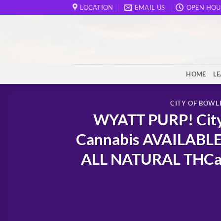
Skip
LOCATION
EMAIL US
OPEN HOU
to
content
HOME
L
CITY OF BOWL
WYATT PURP! City 
Cannabis AVAILABLE
ALL NATURAL THCa &