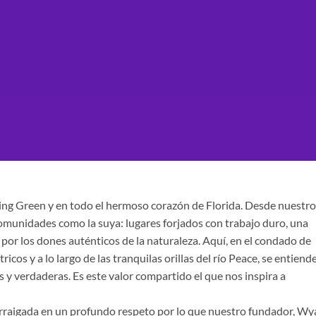
ing Green y en todo el hermoso corazón de Florida. Desde nuestro
omunidades como la suya: lugares forjados con trabajo duro, una
 por los dones auténticos de la naturaleza. Aquí, en el condado de
cos y a lo largo de las tranquilas orillas del río Peace, se entiend
s y verdaderas. Es este valor compartido el que nos inspira a
arraigada en un profundo respeto por lo que nuestro fundador, Wy