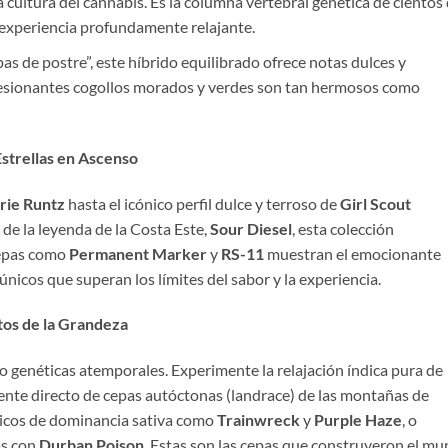
a cultura del cannabis. Es la columna vertebral genética de cientos
experiencia profundamente relajante.
as de postre”, este híbrido equilibrado ofrece notas dulces y
resionantes cogollos morados y verdes son tan hermosos como
strellas en Ascenso
rie Runtz
hasta el icónico perfil dulce y terroso de
Girl Scout
de la leyenda de la Costa Este,
Sour Diesel
, esta colección
Cepas como
Permanent Marker
y
RS-11
muestran el emocionante
únicos que superan los límites del sabor y la experiencia.
tos de la Grandeza
o genéticas atemporales. Experimente la relajación índica pura de
ente directo de cepas autóctonas (landrace) de las montañas de
ásicos de dominancia sativa como
Trainwreck
y
Purple Haze
, o
as con
Durban Poison
. Estas son las cepas que construyeron el m