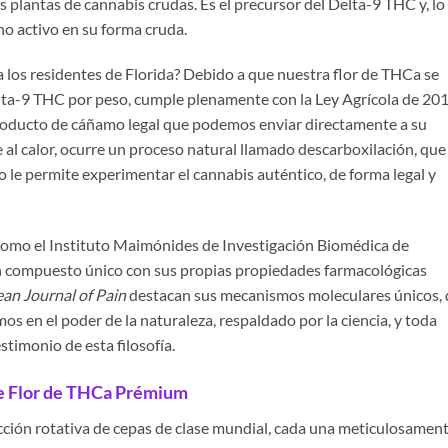
 plantas de cannabis crudas. Es el precursor del Delta-9 THC y, lo
no activo en su forma cruda.
a los residentes de Florida? Debido a que nuestra flor de THCa se
lta-9 THC por peso, cumple plenamente con la Ley Agrícola de 20
 producto de cáñamo legal que podemos enviar directamente a su
l calor, ocurre un proceso natural llamado descarboxilación, que
 le permite experimentar el cannabis auténtico, de forma legal y
s como el Instituto Maimónides de Investigación Biomédica de
 compuesto único con sus propias propiedades farmacológicas
an Journal of Pain
destacan sus mecanismos moleculares únicos,
os en el poder de la naturaleza, respaldado por la ciencia, y toda
stimonio de esta filosofía.
e Flor de THCa Prémium
ión rotativa de cepas de clase mundial, cada una meticulosamen