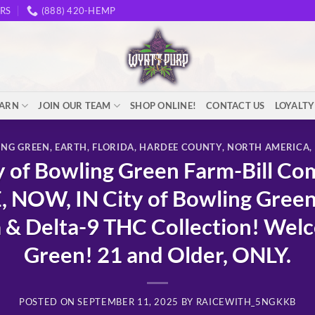
RS
(888) 420-HEMP
EARN
JOIN OUR TEAM
SHOP ONLINE!
CONTACT US
LOYALT
ING GREEN
,
EARTH
,
FLORIDA
,
HARDEE COUNTY
,
NORTH AMERICA
,
of Bowling Green Farm-Bill Co
, NOW, IN City of Bowling Gre
 Delta-9 THC Collection! Welco
Green! 21 and Older, ONLY.
POSTED ON
SEPTEMBER 11, 2025
BY
RAICEWITH_5NGKKB