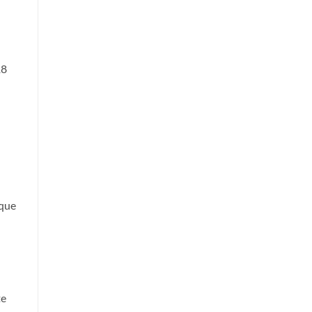
18
 que
te