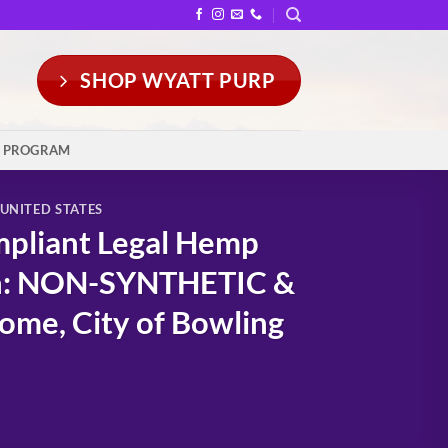
SHOP WYATT PURP
Y PROGRAM
UNITED STATES
mpliant Legal Hemp
en: NON-SYNTHETIC &
me, City of Bowling