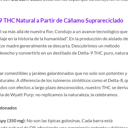
9 THC Natural a Partir de Cáñamo Suprareciclado
va más allá de nuestra flor. Condujo a un avance tecnológico que
aje en la historia de la humanidad”. En la producción de aislado de
icor madre generalmente se descarta. Descubrimos un método
esecho y convertirlo en un destilado de Delta-9 THC puro, natura
ar comestibles y jarabes galardonados que no solo son potentes y
urales. A diferencia de los isómeros sintéticos como el Delta-8, 
dos con efectos a largo plazo desconocidos, nuestro THC se deriv
cia de Wyatt Purp: no replicamos la naturaleza, la celebramos.
rdonados
spy (350 mg):
No son las típicas golosinas. Cada barra está
ado natural de D9, ofreciendo una experiencia potente y deliciosa