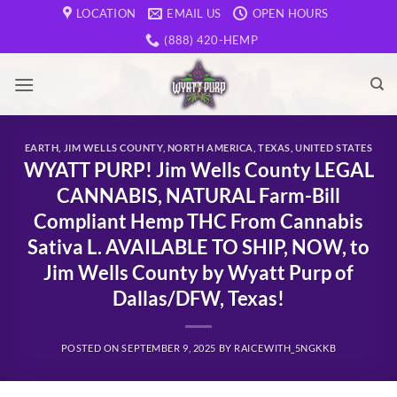
Skip
LOCATION
EMAIL US
OPEN HOURS
to
(888) 420-HEMP
content
EARTH
,
JIM WELLS COUNTY
,
NORTH AMERICA
,
TEXAS
,
UNITED STATES
WYATT PURP! Jim Wells County LEGAL
CANNABIS, NATURAL Farm-Bill
Compliant Hemp THC From Cannabis
Sativa L. AVAILABLE TO SHIP, NOW, to
Jim Wells County by Wyatt Purp of
Dallas/DFW, Texas!
POSTED ON
SEPTEMBER 9, 2025
BY
RAICEWITH_5NGKKB